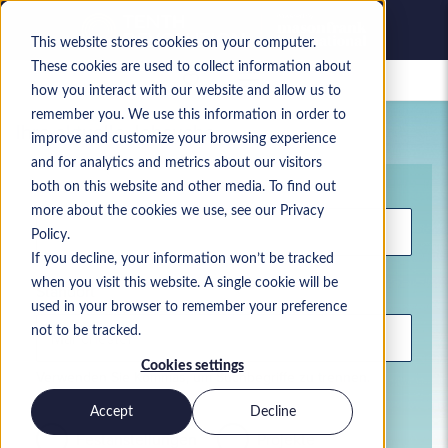
This website stores cookies on your computer.
These cookies are used to collect information about
Gespeicherte Jobs
how you interact with our website and allow us to
remember you. We use this information in order to
Ihre aktuelle Jobsuche
improve and customize your browsing experience
and for analytics and metrics about our visitors
Stichwort
both on this website and other media. To find out
more about the cookies we use, see our Privacy
Policy.
If you decline, your information won’t be tracked
when you visit this website. A single cookie will be
Standort
used in your browser to remember your preference
not to be tracked.
Cookies settings
Verwenden Sie Kommas, um Suchbegriffe zu trennen.
Accept
Decline
Festanstellungen
Projekte