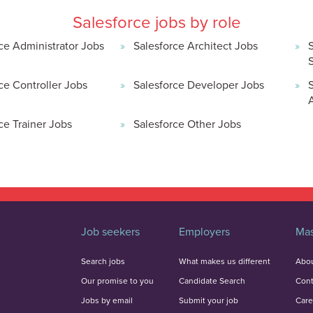
Salesforce jobs by role
ce Administrator Jobs
Salesforce Architect Jobs
ce Controller Jobs
Salesforce Developer Jobs
ce Trainer Jobs
Salesforce Other Jobs
Job seekers
Employers
Mas
Search jobs
What makes us different
Abou
Our promise to you
Candidate Search
Cont
Jobs by email
Submit your job
Care