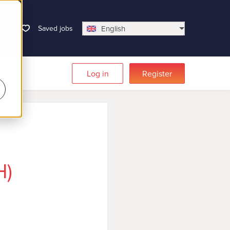
Saved jobs
English
Log in
Register
H)