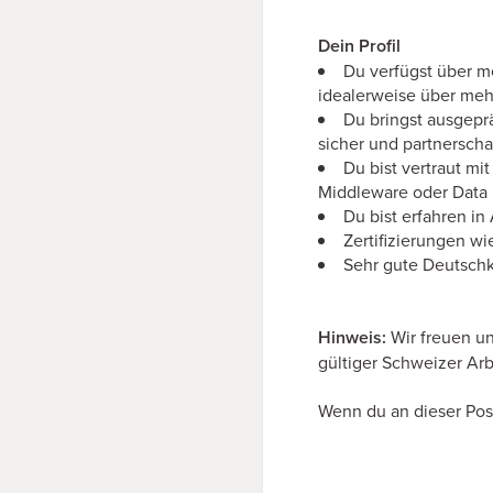
Dein Profil
Du verfügst über m
idealerweise über meh
Du bringst ausgeprä
sicher und partnerschaf
Du bist vertraut m
Middleware oder Data 
Du bist erfahren i
Zertifizierungen w
Sehr gute Deutschk
Hinweis:
Wir freuen u
gültiger Schweizer Arb
Wenn du an dieser Posi