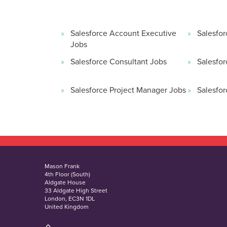
Salesforce Account Executive
Salesfor
Jobs
Salesforce Consultant Jobs
Salesfor
Salesforce Project Manager Jobs
Salesfor
Mason Frank
4th Floor (South)
Aldgate House
33 Aldgate High Street
London, EC3N 1DL
United Kingdom