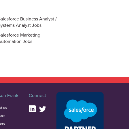
Salesforce Business Analyst /
Systems Analyst Jobs
Salesforce Marketing
Automation Jobs
on Frank
Connect
t us
act
ers