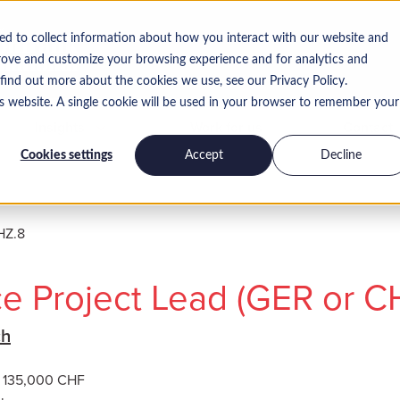
ed to collect information about how you interact with our website and
rove and customize your browsing experience and for analytics and
 find out more about the cookies we use, see our Privacy Policy.
is website. A single cookie will be used in your browser to remember your
Insights
Work for us
Contact
Cookies settings
Accept
Decline
HZ.8
ce Project Lead (GER or C
ch
 135,000 CHF