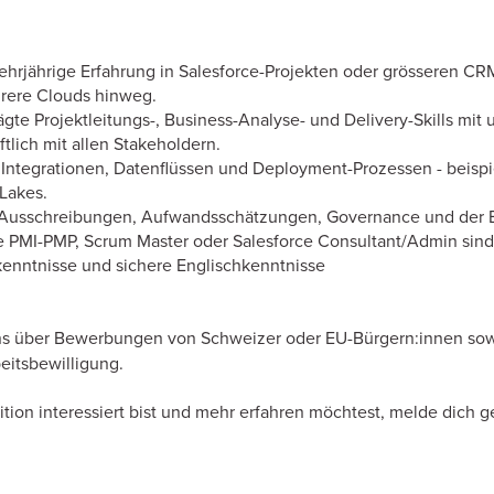
ehrjährige Erfahrung in Salesforce-Projekten oder grösseren CR
rere Clouds hinweg.
gte Projektleitungs-, Business-Analyse- und Delivery-Skills mit
tlich mit allen Stakeholdern.
it Integrationen, Datenflüssen und Deployment-Prozessen - beisp
Lakes.
n Ausschreibungen, Aufwandsschätzungen, Governance und der 
ie PMI-PMP, Scrum Master oder Salesforce Consultant/Admin sind 
enntnisse und sichere Englischkenntnisse
ns über Bewerbungen von Schweizer oder EU-Bürgern:innen sow
eitsbewilligung.
tion interessiert bist und mehr erfahren möchtest, melde dich ge