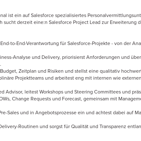
nal ist ein auf Salesforce spezialisiertes Personalvermittlungs
ch sucht derzeit eine:n Salesforce Project Lead zur Erweiterung 
End-to-End-Verantwortung für Salesforce-Projekte - von der Ana
ness-Analyse und Delivery, priorisierst Anforderungen und übers
.
Budget, Zeitplan und Risiken und stellst eine qualitativ hochwert
iplinäre Projektteams und arbeitest eng mit internen wie extern
ted Advisor, leitest Workshops und Steering Committees und präs
SOWs, Change Requests und Forecast, gemeinsam mit Managemen
 Pre-Sales und in Angebotsprozesse ein und achtest dabei auf M
 Delivery-Routinen und sorgst für Qualität und Transparenz entl