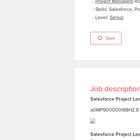
Project Managers
Ro
Skills: Salesforce, 
Level:
Senior
Save
Job descriptio
Salesforce Project Le
a0MP9000009IBHZ.8
Salesforce Project Le