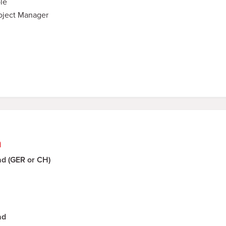
le
Project Manager
n
ad (GER or CH)
ad