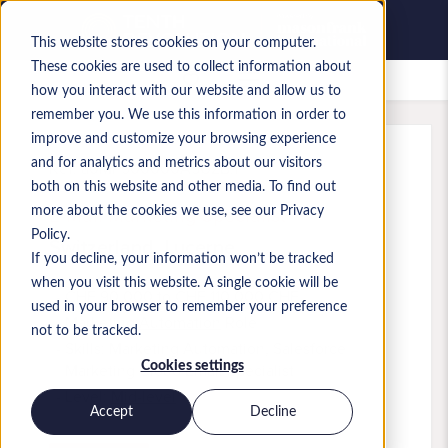
This website stores cookies on your computer.
These cookies are used to collect information about
Saved jobs
how you interact with our website and allow us to
remember you. We use this information in order to
improve and customize your browsing experience
and for analytics and metrics about our visitors
Ref
:
a0MP900000A5UZB.1
both on this website and other media. To find out
E-Mail Marketing Specialist
more about the cookies we use, see our Privacy
Policy.
Switzerland
,
Lucerne
If you decline, your information won’t be tracked
when you visit this website. A single cookie will be
CHF 90,000 to CHF 110,000 CHF
used in your browser to remember your preference
Marketing Automation
Role
not to be tracked.
Skills: Marketing Automation, Salesforce
Cookies settings
Marketing Cloud Email Specialist
Level:
Mid-level
Accept
Decline